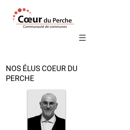
Veuillez
noter
:
Ce
site
Web
comprend
un
système
d'accessibilité.
NOS ÉLUS COEUR DU
PERCHE