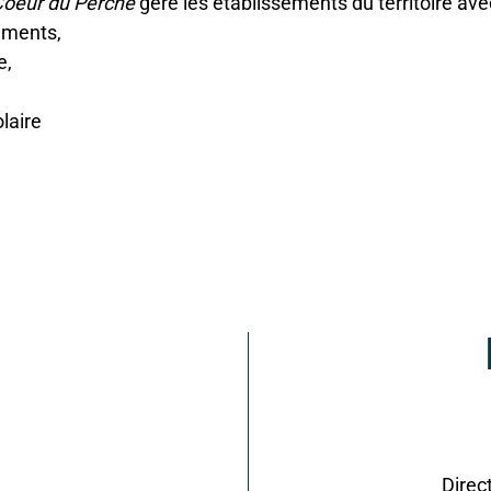
oeur du Perche
gère les établissements du territoire avec
timents,
e,
olaire
Direc