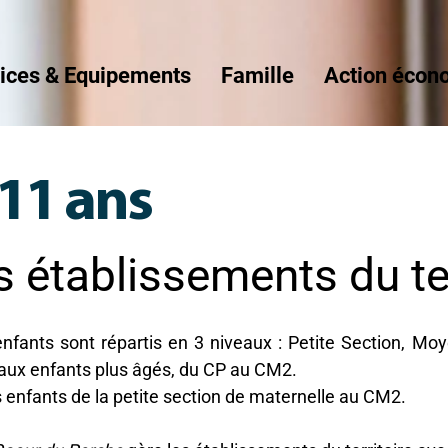
ices & Equipements
Famille
Action écon
-11 ans
s établissements du ter
enfants sont répartis en 3 niveaux : Petite Section, M
 aux enfants plus âgés, du CP au CM2.
es enfants de la petite section de maternelle au CM2.