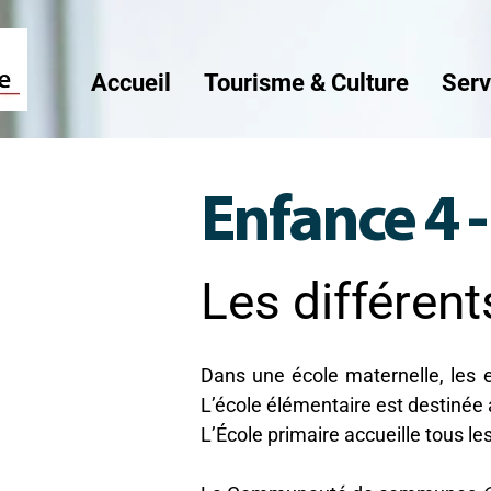
Veuillez
noter
:
Ce
site
Web
Accueil
Tourisme & Culture
Serv
comprend
un
système
d'accessibilité.
Appuyez
sur
Ctrl-
F11
pour
adapter
Enfance 4 
le
site
Web
aux
malvoyants
qui
utilisent
Les différent
un
lecteur
d'écran ;
Appuyez
sur
Ctrl-
F10
pour
Dans une école maternelle, les 
ouvrir
un
L’école élémentaire est destinée
menu
d'accessibilité.
L’École primaire accueille tous l