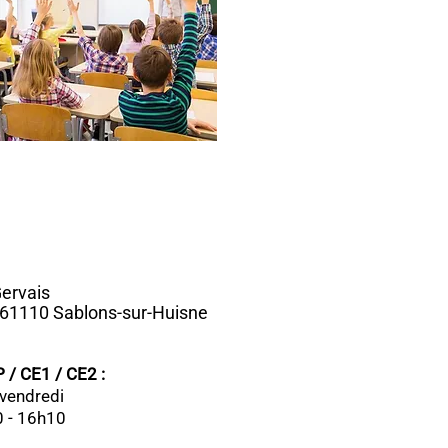
Gervais
 61110 Sablons-sur-Huisne
P / CE1 / CE2 :
- vendredi
0 - 16h10