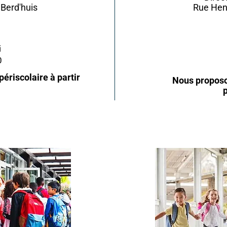
Berd'huis
Rue Henr
i
0
ériscolaire à partir
Nous proposon