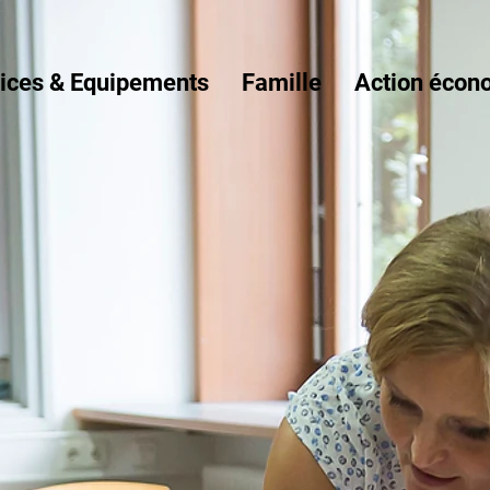
ices & Equipements
Famille
Action écon