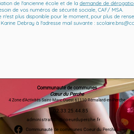
diation de l'ancienne école et de la
demande de dérogatio
esoin de vos numéros de sécurité sociale, CAF/ MSA.
gne n'est plus disponible pour le moment, pour plus de ren
arine Debray à l'adresse mail suivante : scolaire.bns@c
Communauté de communes
Cœur du Perche
4 Zone d'Activités Saint-Marc Ouest 61110 Rémalard-en-Perche​
02.33.25.44.85
administration@coeurduperche.fr
Communauté de communes Coeur du Perche