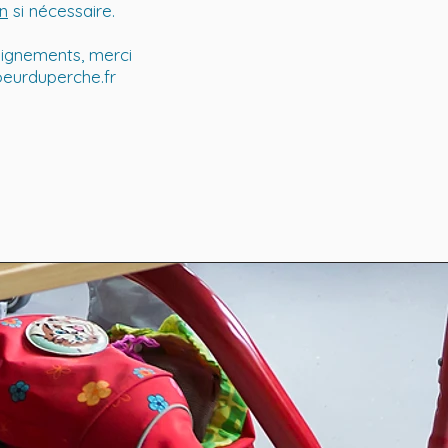
n
si nécessaire.
seignements, merci
oeurduperche.fr