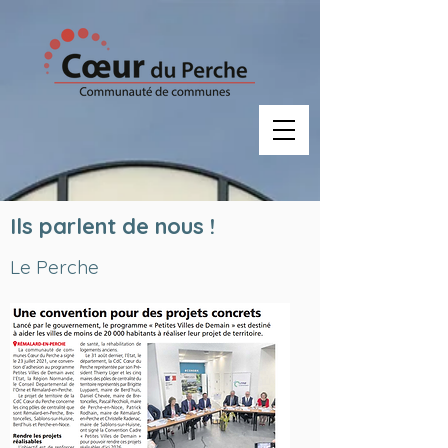
Veuillez
noter
:
Ce
site
Web
comprend
un
système
d'accessibilité.
Ils parlent de nous !
Le Perche