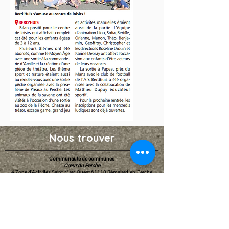
Nous trouver
Communauté de communes
Cœur du Perche
4 Zone d'Activités Saint-Marc Ouest 61110 Rémalard-en-Perche​
02.33.25.44.85
administration@coeurduperche.fr