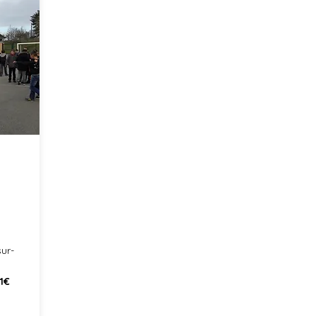
ur-
 1€