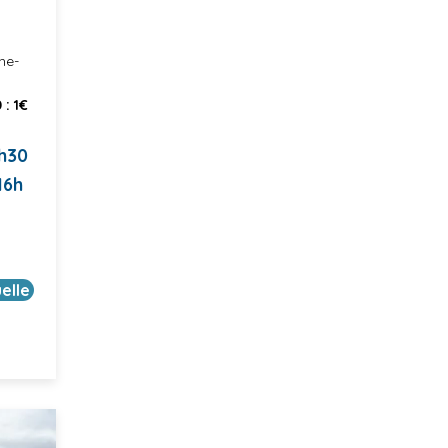
he-
 : 1€
5h30
16h
uelle