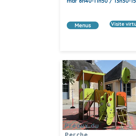
mar 8h40-11h50 / 13h30-1
Visite virt
Menus
Préaux du
Perche