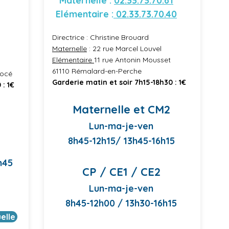
Maternelle :
02.33.73.70.61
Elémentaire :
02.33.73.70.40
Directrice : Christine Brouard
Maternelle
: 22 rue Marcel Louvel
Elémentaire
11 rue Antonin Mousset
61110 Rémalard-en-Perche
Nocé
Garderie matin et soir 7h15-18h30 : 1€
 : 1€
Maternelle et CM2
Lun-ma-je-ven
8h45-12h15/ 13h45-16h15
h45
CP / CE1 / CE2
Lun-ma-je-ven
8h45-12h00 / 13h30-16h15
uelle