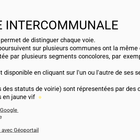
 peut être visualisée avec G
oogle
(clic)
ultation avec un smartphone est possible)
 INTERCOMMUNALE
 peut aussi être visualisée avec Géoportail
(clic)
s parcelles cadastrales)
n permet de distinguer chaque voie.
e poursuivent sur plusieurs communes ont la même 
tée par plusieurs segments concolores, par exempl
t disponible en cliquant sur l'un ou l'autre de ses 
des statuts de voirie) sont répresentées par des 
 en jaune vif
●
c Google
 la végétation
e
e avec Géoportail