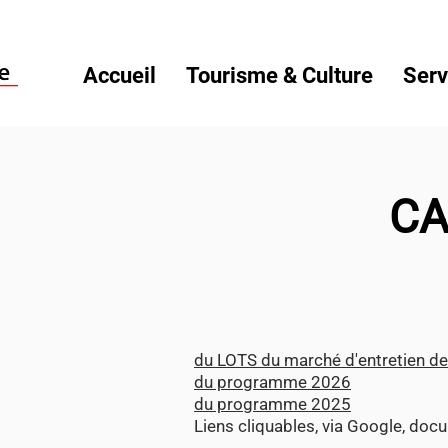
Veuillez
noter
:
Ce
site
Web
Accueil
Tourisme & Culture
Serv
comprend
un
système
d'accessibilité.
Appuyez
sur
Ctrl-
F11
pour
adapter
le
site
CA
Web
aux
malvoyants
qui
utilisent
un
lecteur
d'écran ;
Appuyez
sur
Ctrl-
F10
pour
ouvrir
du LOTS du marché d'entretien de
un
menu
du programme 2026
d'accessibilité.
du programme 2025
Liens cliquables, via Google, d