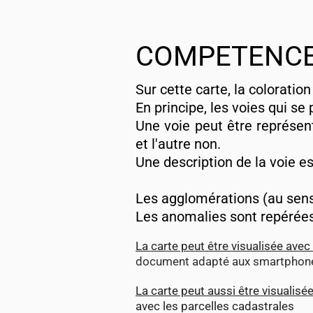
La carte
(La cons
COMPETENCE
La carte
(avec le
Sur cette carte, la coloratio
En principe, les voies qui s
Une voie peut être représen
et l'autre non.
Une description de la voie es
Les agglomérations (au sens 
Les anomalies sont repérées
La carte peut être visualisée ave
du marché d'entretien de
document adapté aux smartphon
La carte peut aussi être visualisé
avec les parcelles cadastrales