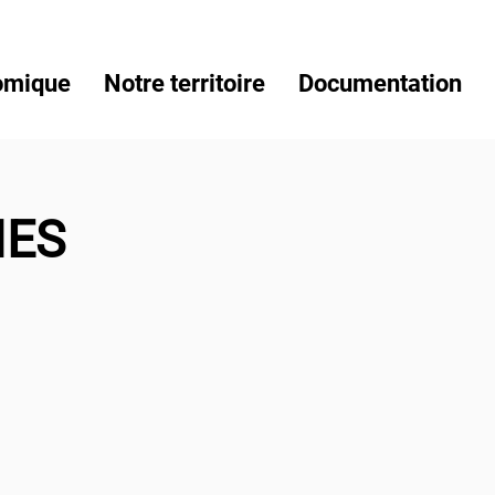
omique
Notre territoire
Documentation
IES