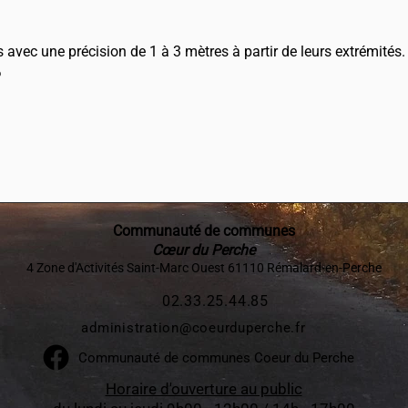
s avec une précision de 1 à 3 mètres à partir de leurs extrémités.
6
Communauté de communes
Cœur du Perche
4 Zone d'Activités Saint-Marc Ouest 61110 Rémalard-en-Perche​
02.33.25.44.85
administration@coeurduperche.fr
Communauté de communes Coeur du Perche
Horaire d'ouverture au public